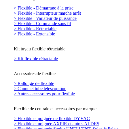
> Flexible - Démarrage à la prise
> Flexible - Interrupteur marche arrêt
> Flexible - Variateur de puissance
> Flexible - Commande sans fil
> Flexible - Rétractable
> Flexible - Extensible
Kit tuyau flexible rétractable
> Kit flexible rétractable
Accessoires de flexible
> Rallonge de flexible
> Canne et tube télescopique
> Autres accessoires pour flexible
Flexible de centrale et accessoires par marque
> Flexible et poignée de flexible DYVAC
> Flexible et poignée AXPIR et autres ALDES
> Flexible et poignée Saphir UNELVENT Soler & Palau