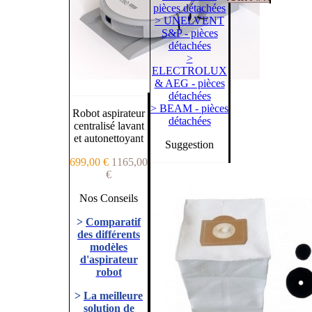
pièces détachées
> UNELVENT
S&P - pièces
détachées
>
ELECTROLUX
& AEG - pièces
détachées
> BEAM - pièces
Robot aspirateur
détachées
centralisé lavant
et autonettoyant
Suggestion
699,00 €
1165,00
€
Nos Conseils
>
Comparatif
des différents
modèles
d'aspirateur
robot
>
La meilleure
solution de