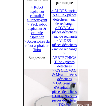
par marque
> Robot
> ALDES ancien
aspirateur
AXPIR - pièces
centralisé
détachées - sac
autonettoyant
de rechange
> Pack robot
> DYVAC -
aspirateur &
pièces détachées
centrale
- sac de rechange
aspiration
> ALDES -
> Accessoires du
pièces détachées
robot aspirateur
- sac de rechange
Tubo
>
AERTECNICA
Suggestion
Tubo - pièces
détachées
> CYCLOVAC
& Mvac - pièces
détachées
> GA Générale
d'Aspiration -
pièces détachées
> DRAINVAC -
pièces détachées
> TREMA -
CONSEILS