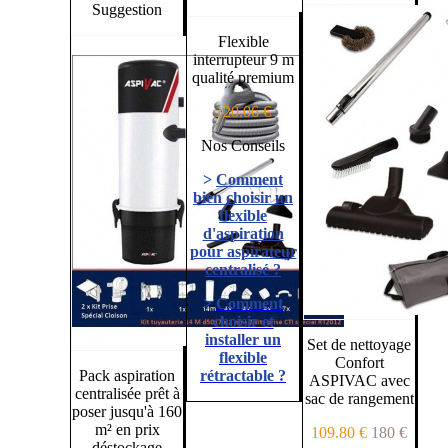
Suggestion
Flexible
interrupteur 9 m
qualité premium
120.06 €
Nos Conseils
>
Comment
bien choisir un
flexible
d'aspiration
pour aspirateur
centralisé ?
>
Comment
choisir et
installer un
Set de nettoyage
flexible
Confort
Pack aspiration
rétractable ?
ASPIVAC avec
centralisée prêt à
sac de rangement
poser jusqu'à 160
m² en prix
109.80 €
180 €
déstockage