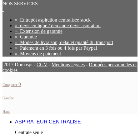
NOS SERVICES
»
Entrepôt aspiration centralisée stock
»
devis en ligne / demande devis aspiration
»
Extension de garantie
»
Garantie
»
Modes de livraison, délai et qualité du transport
»
Paiement en 3 fois ou 4 fois par Paypal
»
Moyens de paiement
2017 Domaspi -
CGV
-
Mentions légales
-
Données personnelles et
cookies
0
Comparer
Gauche
Haut
ASPIRATEUR CENTRALISÉ
Centrale seule