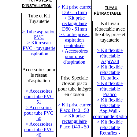
TUYAUTERIE
D'INSTALLATION
> Kit prise carrée
TUYAU
D50 - 51mm
RÉTRACTABLE
Tube et Kit
> Kit prise
Tuyauterie
rectangulaire
Kit tuyau
D50 - 51mm
rétractable avec
> Tube aspiration
> Contre prise -
flexible, prise et
PVC
aspiration
tuyauterie
> Kit réseau
centralisée
PVC - tuyauterie
> Kit flexible
> Accessoires
aspiration
rétractable
pour prise
AspiWall
d'aspiration
> Kit flexible
Accessoires pour
rétractable
le réseau
Prise Spéciale
Retraflex
d'aspiration
cloison placo
> Kit flexible
pour tube intégré
rétractable
> Accessoires
en cloison
Pratico
pour tube PVC
> Kit flexible
51
> Kit prise carrée
rétractable
> Accessoires
Placo D40 - 50
AspiWall -
pour tube PVC
> Kit prise
commande Radio
50
rectangulaire
> Kit flexible
> Accessoires
Placo D40 - 50
rétractable
pour tube PVC
Retraflex -
40