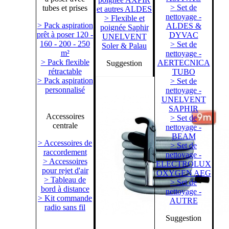
> Set de
tubes et prises
et autres ALDES
nettoyage -
> Flexible et
> Pack aspiration
ALDES &
poignée Saphir
prêt à poser 120 -
DYVAC
UNELVENT
160 - 200 - 250
> Set de
Soler & Palau
m²
nettoyage -
> Pack flexible
AERTECNICA
Suggestion
rétractable
TUBO
> Pack aspiration
> Set de
personnalisé
nettoyage -
UNELVENT
SAPHIR
Accessoires
> Set de
centrale
nettoyage -
BEAM
> Accessoires de
> Set de
raccordement
nettoyage -
> Accessoires
ELECTROLUX
pour rejet d'air
OXYGEN AEG
> Tableau de
> Set de
bord à distance
nettoyage -
> Kit commande
AUTRE
radio sans fil
Suggestion