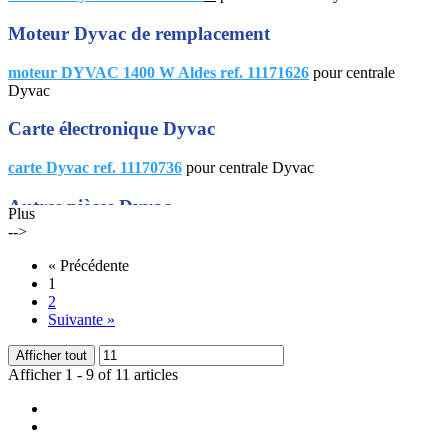
Moteur Dyvac de remplacement
moteur DYVAC 1400 W Aldes ref. 11171626
pour centrale
Dyvac
Carte électronique Dyvac
carte Dyvac ref. 11170736
pour centrale Dyvac
Autres pièces Dyvac
Plus
-->
poignée et embout de flexible, thermostat, support de sac, couvercle,
fusible... sont également en stock pour le dépannage ou l'entretien de
«
Précédente
votre centrale Dyvac.
1
2
Suivante
»
Afficher tout
Afficher 1 - 9 of 11 articles