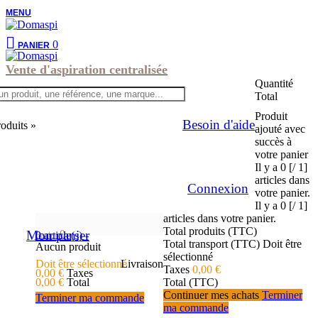
MENU
0
PANIER
Vente d'aspiration centralisée
Quantité
Total
Produit
Besoin d'aide
roduits »
ajouté avec
succès à
votre panier
Il y a
0 [/ 1]
articles dans
Connexion
votre panier.
Il y a
0 [/ 1]
articles dans votre panier.
Total produits (TTC)
Mon panier
0
0
article(s)
-
Panier
Total transport (TTC)
Doit être
Aucun produit
sélectionné
Doit être sélectionné
Livraison
Taxes
0,00 €
0,00 €
Taxes
0,00 €
Total
Total (TTC)
Continuer mes achats
Terminer
Terminer ma commande
ma commande