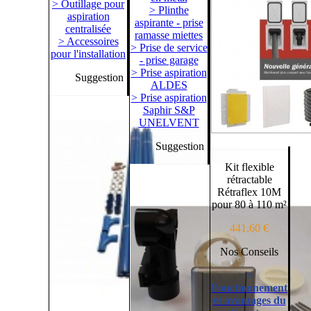
> Outillage pour
> Plinthe
aspiration
aspirante - prise
centralisée
ramasse miettes
> Accessoires
> Prise de service
pour l'installation
- prise garage
> Prise aspiration
Suggestion
ALDES
> Prise aspiration
Saphir S&P
UNELVENT
Suggestion
Kit flexible
rétractable
Rétraflex 10M
pour 80 à 110 m²
441.60 €
Nos Conseils
>
Fonctionnement
et avantages du