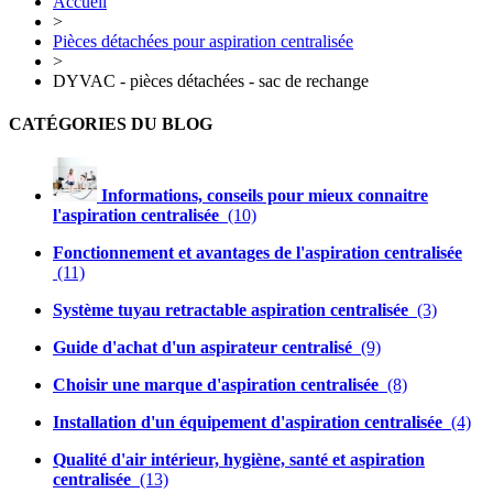
Accueil
>
Pièces détachées pour aspiration centralisée
>
DYVAC - pièces détachées - sac de rechange
CATÉGORIES DU BLOG
Informations, conseils pour mieux connaitre
l'aspiration centralisée
(10)
Fonctionnement et avantages de l'aspiration centralisée
(11)
Système tuyau retractable aspiration centralisée
(3)
Guide d'achat d'un aspirateur centralisé
(9)
Choisir une marque d'aspiration centralisée
(8)
Installation d'un équipement d'aspiration centralisée
(4)
Qualité d'air intérieur, hygiène, santé et aspiration
centralisée
(13)