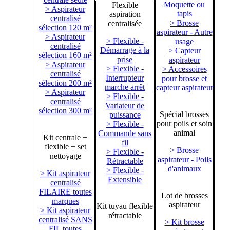
Moquette ou
Flexible
> Aspirateur
tapis
aspiration
centralisé
> Brosse
centralisée
sélection 120 m²
aspirateur - Autre
> Aspirateur
> Flexible -
usage
centralisé
Démarrage à la
> Capteur
sélection 160 m²
prise
aspirateur
> Aspirateur
> Flexible -
> Accessoires
centralisé
Interrupteur
pour brosse et
sélection 200 m²
marche arrêt
capteur aspirateur
> Aspirateur
> Flexible -
centralisé
Variateur de
sélection 300 m²
Spécial brosses
puissance
pour poils et soin
> Flexible -
animal
Commande sans
Kit centrale +
fil
flexible + set
> Brosse
> Flexible -
nettoyage
aspirateur - Poils
Rétractable
d'animaux
> Flexible -
> Kit aspirateur
Extensible
centralisé
FILAIRE toutes
Lot de brosses
marques
aspirateur
Kit tuyau flexible
> Kit aspirateur
rétractable
centralisé SANS
> Kit brosse
FIL toutes