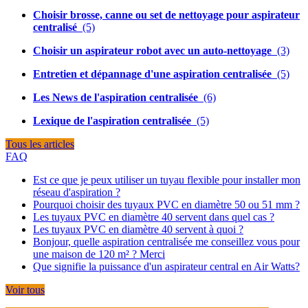
Choisir brosse, canne ou set de nettoyage pour aspirateur
centralisé
(5)
Choisir un aspirateur robot avec un auto-nettoyage
(3)
Entretien et dépannage d'une aspiration centralisée
(5)
Les News de l'aspiration centralisée
(6)
Lexique de l'aspiration centralisée
(5)
Tous les articles
FAQ
Est ce que je peux utiliser un tuyau flexible pour installer mon
réseau d'aspiration ?
Pourquoi choisir des tuyaux PVC en diamètre 50 ou 51 mm ?
Les tuyaux PVC en diamètre 40 servent dans quel cas ?
Les tuyaux PVC en diamètre 40 servent à quoi ?
Bonjour, quelle aspiration centralisée me conseillez vous pour
une maison de 120 m² ? Merci
Que signifie la puissance d'un aspirateur central en Air Watts?
Voir tous