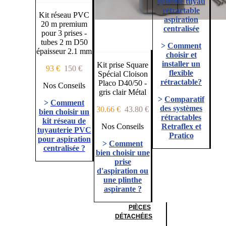
système tuyau
rétractable
Kit réseau PVC
aspiration
20 m premium
centralisée
pour 3 prises -
tubes 2 m D50
>
Comment
épaisseur 2.1 mm
choisir et
installer un
Kit prise Square
93 €
150 €
flexible
Spécial Cloison
rétractable?
Placo D40/50 -
Nos Conseils
gris clair Métal
>
Comparatif
>
Comment
des systèmes
30.66 €
43.80 €
bien choisir un
rétractables
kit réseau de
Nos Conseils
Retraflex et
tuyauterie PVC
Pratico
pour aspiration
>
Comment
centralisée ?
bien choisir une
prise
d'aspiration ou
une plinthe
aspirante ?
PIÈCES
DÉTACHÉES