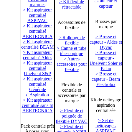
aspirateur et
> Kit flexible
marques
capteur
rétractable
> Kit aspirateur
centralisé
ASPIVAC
Brosses par
Accessoires de
> Kit aspirateur
marque
flexible
centralisé
AERTECNICA
> Brosse et
> Rallonge de
> Kit aspirateur
capteur - Aldes et
flexible
centralisé BEAM
Dyvac
> Canne et tube
> Kit aspirateur
> Brosse et
télescopique
centralisé Aldes
capteur -
> Autres
> Kit aspirateur
Unelvent Soler et
accessoires pour
centralisé
Palau
flexible
Unelvent S&P
> Brosse et
> Kit aspirateur
capteur - Beam
centralisé
Electrolux
Flexible de
Générale
centrale et
d'Aspiration
accessoires par
Kit de nettoyage
> Kit aspirateur
marque
aspiration
centralisé sans fil
centralisée
AERTECNICA
> Flexible et
poignée de
> Set de
flexible DYVAC
nettoyage -
Pack centrale prêt
> Flexible et
ASPIVAC
à poser avec
poignée AXPIR