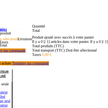
Quantité
nier
e(s)
-
Total
produit
Produit ajouté avec succès à votre panier
re sélectionné
Livraison
Il y a
0 [/ 1] articles dans votre panier.
Il y a
0 [/ 1
Taxes
Total
Total produits (TTC)
Total transport (TTC)
Doit être sélectionné
er ma commande
Taxes
0,00 €
s achats
Terminer ma commande
ATEUR
LISÉ
 seule
ateur
lisé
ue seul
ateur