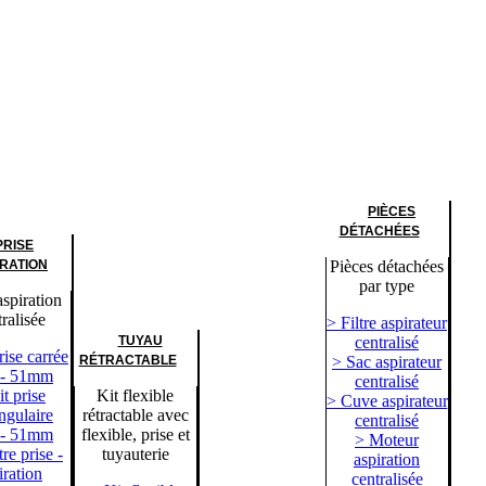
PIÈCES
DÉTACHÉES
PRISE
IRATION
Pièces détachées
par type
aspiration
ralisée
> Filtre aspirateur
TUYAU
centralisé
rise carrée
RÉTRACTABLE
> Sac aspirateur
 - 51mm
centralisé
t prise
Kit flexible
> Cuve aspirateur
ngulaire
rétractable avec
centralisé
 - 51mm
flexible, prise et
> Moteur
re prise -
tuyauterie
aspiration
iration
centralisée