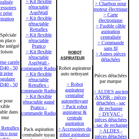
> Kit flexible
ralisée
> Charbon pour
rétractable
essoires
moteur électrique
AspiWall
r prise
> Carte
> Kit flexible
piration
électronique
rétractable
> Fusible câble
Retraflex
aspiration
 Spéciale
> Kit flexible
centralisée
on placo
rétractable
> Commande
be intégré
Pratico
sans fil
cloison
> Kit flexible
ROBOT
> Autres pièces
rétractable
ASPIRATEUR
détachées
rise carrée
AspiWall -
 D40 - 50
Robot aspirateur
commande Radio
t prise
auto nettoyant
> Kit flexible
Pièces détachées
ngulaire
rétractable
par marque
> Robot
 D40 - 50
Retraflex -
aspirateur
commande Radio
> ALDES ancien
centralisé
> Kit flexible
AXPIR - pièces
se pour
autonettoyant
rétractable gainé
détachées - sac
exible
> Pack robot
Pratico -
de rechange
table dans
aspirateur &
commande Radio
> DYVAC -
e mur
centrale
pièces détachées
aspiration
- sac de rechange
 Retraflex
> Accessoires du
Pack aspiration
> ALDES -
tico pour
robot aspirateur
centralisée tuyau
pièces détachées