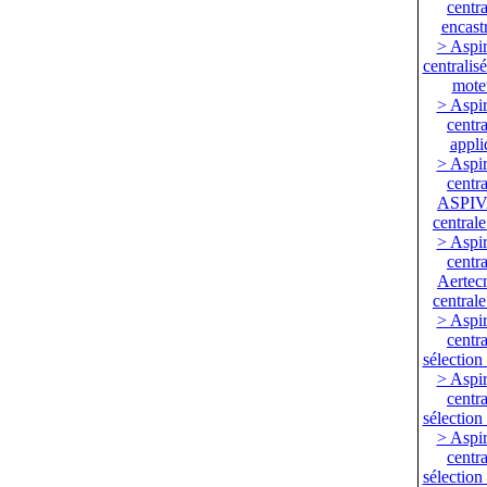
centra
encast
> Aspir
centralis
mote
> Aspir
centra
appli
> Aspir
centra
ASPIV
centrale
> Aspir
centra
Aertecn
centrale
> Aspir
centra
sélection
> Aspir
centra
sélection
> Aspir
centra
sélection