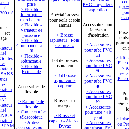
cent
ateur
prise
PVC - tuyauterie
> Acc
lisé
> Flexible -
aspiration
pou
 300 m²
Interrupteur
Spécial brosses
d'as
marche arrêt
pour poils et soin
Accessoires pour
> Flexible -
animal
rale +
le réseau
Variateur de
Prise
 + set
> Brosse
d'aspiration
puissance
clois
yage
aspirateur - Poils
> Flexible -
pour tu
> Accessoires
d'animaux
Commande sans
irateur
en 
pour tube PVC
fil
lisé
51
> Flexible -
> Kit p
toutes
Lot de brosses
> Accessoires
Rétractable
Placo
ues
aspirateur
pour tube PVC
> Flexible -
> Ki
irateur
50
Extensible
recta
sé SANS
> Kit brosse
> Accessoires
Placo
utes
aspirateur et
pour tube PVC
ues
capteur
40
Accessoires de
irateur
> Accessoires
flexible
Pri
lisé
pour tube PVC
fl
VAC
Brosses par
> Rallonge de
63
rétrac
irateur
marque
flexible
> Accessoires
l
lisé
> Canne et tube
pour tube 44 à
CNICA
> Brosse et
télescopique
joint
> Prise
irateur
capteur - Aldes et
> Autres
> Accessoires
ou Pra
sé BEAM
Dyvac
accessoires pour
pour réseau PVC