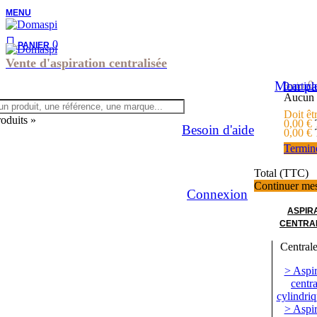
MENU
0
PANIER
Vente d'aspiration centralisée
Mon pa
0
0
articl
Panier
Aucun 
Doit êt
roduits »
0,00 €
Besoin d'aide
0,00 €
Termin
Total (TTC)
Continuer me
Connexion
ASPIR
CENTRA
Centrale
> Aspir
centra
cylindriq
> Aspir