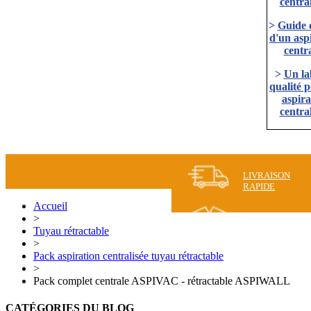
central
>
Guide 
d'un asp
centra
>
Un la
qualité 
aspira
central
LIVRAISON
RAPIDE
Accueil
>
Tuyau rétractable
>
Pack aspiration centralisée tuyau rétractable
>
Pack complet centrale ASPIVAC - rétractable ASPIWALL
CATÉGORIES DU BLOG