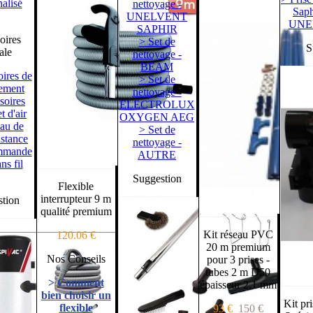
alisé
nettoyage -
Sap
UNELVENT
UNE
SAPHIR
oires
> Set de
Sugg
ale
nettoyage -
BEAM
ires de
> Set de
ement
nettoyage -
soires
ELECTROLUX
t d'air
OXYGEN AEG
au de
> Set de
istance
nettoyage -
ommande
AUTRE
ns fil
Suggestion
Flexible
interrupteur 9 m
tion
qualité premium
Kit réseau PVC
120.06 €
20 m premium
Nos Conseils
pour 3 prises -
tubes 2 m D50
>
Comment
épaisseur 2.1 mm
bien choisir un
Kit pr
flexible
93 €
150 €