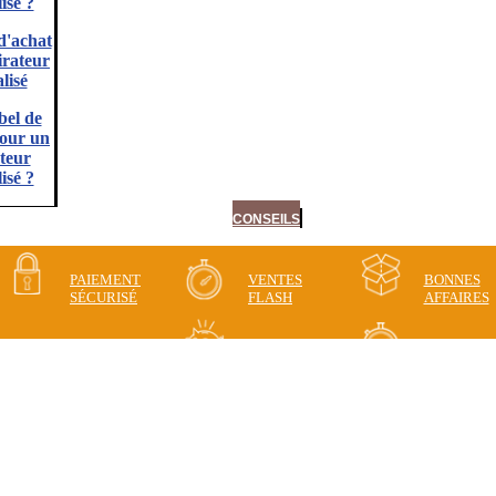
isé ?
d'achat
irateur
lisé
bel de
pour un
teur
isé ?
CONSEILS
PAIEMENT
VENTES
BONNES
SÉCURISÉ
FLASH
AFFAIRES