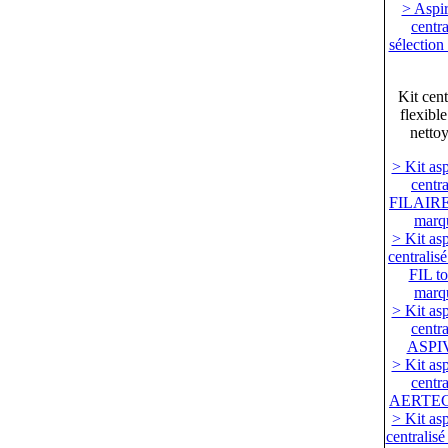
> Aspir
centra
sélection
Kit cent
flexible
netto
> Kit asp
centra
FILAIRE 
marq
> Kit asp
centrali
FIL to
marq
> Kit asp
centra
ASPI
> Kit asp
centra
AERTE
> Kit asp
centrali