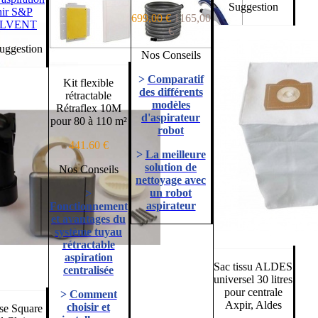
Suggestion
hir S&P
699,00 €
1165,00
LVENT
€
estion
Nos Conseils
>
Comparatif
Kit flexible
des différents
rétractable
modèles
Rétraflex 10M
d'aspirateur
pour 80 à 110 m²
robot
441.60 €
>
La meilleure
solution de
Nos Conseils
nettoyage avec
un robot
>
aspirateur
Fonctionnement
et avantages du
système tuyau
rétractable
aspiration
Sac tissu ALDES
centralisée
universel 30 litres
pour centrale
>
Comment
Axpir, Aldes
choisir et
ise Square