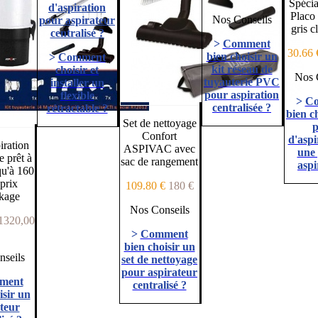
Spécia
d'aspiration
Placo
Nos Conseils
pour aspirateur
gris c
centralisé ?
>
Comment
30.66
bien choisir un
>
Comment
kit réseau de
choisir et
Nos 
tuyauterie PVC
installer un
pour aspiration
flexible
>
C
centralisée ?
rétractable ?
bien c
Set de nettoyage
p
Confort
d'aspi
iration
ASPIVAC avec
une 
e prêt à
sac de rangement
aspi
qu'à 160
prix
109.80 €
180 €
kage
Nos Conseils
1320,00
>
Comment
bien choisir un
seils
set de nettoyage
pour aspirateur
ment
centralisé ?
isir un
teur