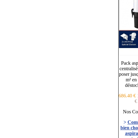
Pack asp
centralisé
poser jus
m² en 
déstoc
686.40 €
€
Nos Con
>
Com
bien cho
aspira