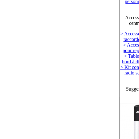
personn
Access
centr
> Accesso
raccord
> Acces
pour reje
> Table
bord à d
> Kit c
radio sa
Sugges