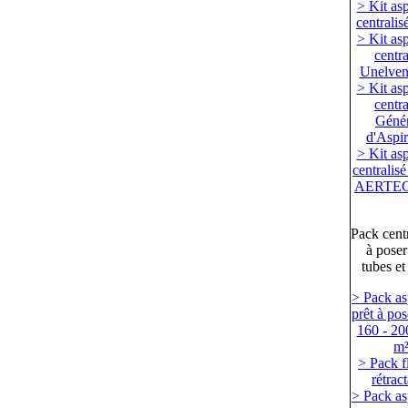
> Kit asp
centralis
> Kit asp
centra
Unelve
> Kit asp
centra
Génér
d'Aspir
> Kit asp
centralisé
AERTE
Pack centr
à poser
tubes et
> Pack as
prêt à pos
160 - 20
m
> Pack f
rétrac
> Pack as