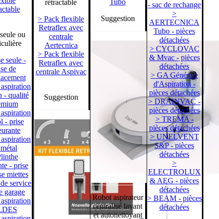
exible
Tubo
rétractable
- sac de rechange
actable
>
Suggestion
> Pack flexible
AERTECNICA
Retraflex avec
Tubo - pièces
 seule ou
centrale
détachées
iculière
Aertecnica
> CYCLOVAC
> Pack flexible
& Mvac - pièces
e seule -
Retraflex avec
détachées
ise de
centrale Aspivac
> GA Générale
lacement
d'Aspiration -
 aspiration
pièces détachées
 - qualité
Suggestion
> DRAINVAC -
emium
pièces détachées
 aspiration
> TREMA -
l - prise
pièces détachées
eurante
> UNELVENT
 aspiration
S&P - pièces
 métal
détachées
linthe
>
te - prise
ELECTROLUX
e miettes
& AEG - pièces
 de service
détachées
se garage
Robot aspirateur
> BEAM - pièces
 aspiration
centralisé lavant
détachées
LDES
et autonettoyant
 aspiration