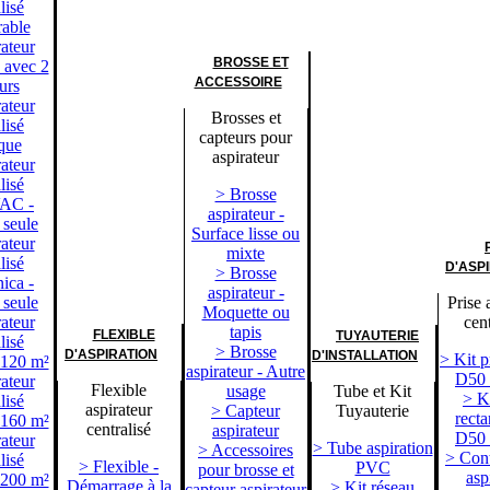
lisé
rable
ateur
BROSSE ET
é avec 2
ACCESSOIRE
urs
ateur
Brosses et
lisé
capteurs pour
que
aspirateur
ateur
lisé
> Brosse
AC -
aspirateur -
 seule
Surface lisse ou
ateur
mixte
lisé
D'ASP
> Brosse
ica -
aspirateur -
 seule
Prise 
Moquette ou
ateur
cent
tapis
FLEXIBLE
TUYAUTERIE
lisé
> Brosse
D'ASPIRATION
D'INSTALLATION
> Kit p
 120 m²
aspirateur - Autre
D50
ateur
Flexible
usage
Tube et Kit
> Ki
lisé
aspirateur
> Capteur
Tuyauterie
recta
 160 m²
centralisé
aspirateur
D50
ateur
> Tube aspiration
> Accessoires
> Cont
lisé
> Flexible -
PVC
pour brosse et
asp
 200 m²
Démarrage à la
> Kit réseau
capteur aspirateur