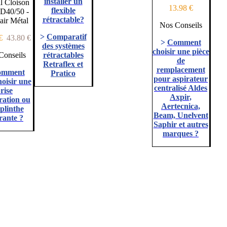
installer un
l Cloison
13.98 €
flexible
 D40/50 -
rétractable?
lair Métal
Nos Conseils
>
Comparatif
 €
43.80 €
>
Comment
des systèmes
choisir une pièce
Conseils
rétractables
de
Retraflex et
remplacement
omment
Pratico
pour aspirateur
hoisir une
centralisé Aldes
rise
Axpir,
ration ou
Aertecnica,
plinthe
Beam, Unelvent
rante ?
Saphir et autres
marques ?