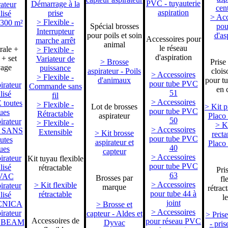
PVC - tuyauterie
Démarrage à la
ateur
cent
aspiration
prise
lisé
> Acc
> Flexible -
 300 m²
Spécial brosses
pou
Interrupteur
pour poils et soin
d'as
Accessoires pour
marche arrêt
animal
le réseau
rale +
> Flexible -
d'aspiration
 + set
Variateur de
> Brosse
Prise
yage
puissance
aspirateur - Poils
clois
> Accessoires
> Flexible -
d'animaux
pour tu
pour tube PVC
irateur
Commande sans
en 
51
lisé
fil
> Accessoires
toutes
> Flexible -
Lot de brosses
> Kit p
pour tube PVC
ues
Rétractable
aspirateur
Placo
50
irateur
> Flexible -
> Ki
> Accessoires
sé SANS
Extensible
> Kit brosse
recta
pour tube PVC
utes
aspirateur et
Placo
40
ues
capteur
> Accessoires
irateur
Kit tuyau flexible
pour tube PVC
lisé
rétractable
Pri
63
VAC
Brosses par
fl
> Accessoires
> Kit flexible
irateur
marque
rétrac
pour tube 44 à
rétractable
lisé
l
joint
CNICA
> Brosse et
> Accessoires
irateur
capteur - Aldes et
> Prise
Accessoires de
pour réseau PVC
sé BEAM
Dyvac
- pris