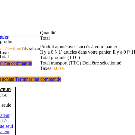
Quantité
nier
e(s)
-
Total
produit
Produit ajouté avec succès à votre panier
re sélectionné
Livraison
Il y a
0 [/ 1] articles dans votre panier.
Il y a
0 [/ 1
Taxes
Total
Total produits (TTC)
Total transport (TTC)
Doit être sélectionné
er ma commande
Taxes
0,00 €
s achats
Terminer ma commande
ATEUR
LISÉ
 seule
ateur
lisé
ue seul
ateur