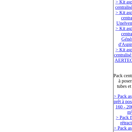
> Kit asp
centralis
> Kit asp
centra
Unelve
> Kit asp
centra
Génér
d'Aspir
> Kit asp
centralisé
AERTE
Pack centr
à poser
tubes et
> Pack as
prêt à pos
160 - 20
m
> Pack f
rétrac
> Pack as