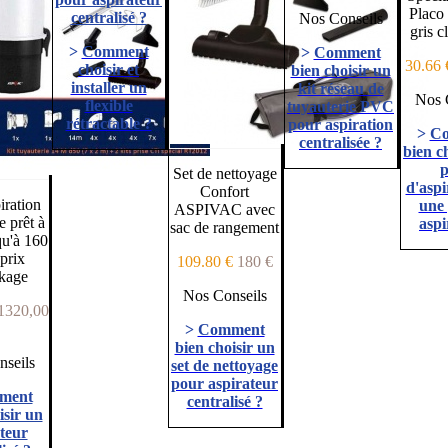
Placo
centralisé ?
Nos Conseils
gris c
>
Comment
>
Comment
30.66
choisir et
bien choisir un
installer un
kit réseau de
Nos 
flexible
tuyauterie PVC
rétractable ?
pour aspiration
>
C
centralisée ?
bien c
p
Set de nettoyage
d'aspi
Confort
iration
une 
ASPIVAC avec
e prêt à
aspi
sac de rangement
qu'à 160
prix
109.80 €
180 €
kage
Nos Conseils
1320,00
>
Comment
bien choisir un
seils
set de nettoyage
pour aspirateur
ment
centralisé ?
isir un
teur