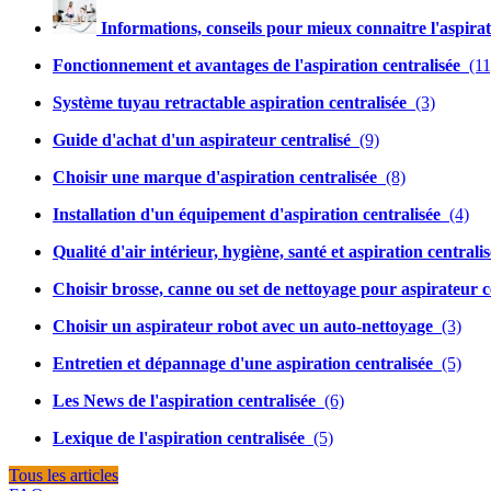
Informations, conseils pour mieux connaitre l'aspirat
Fonctionnement et avantages de l'aspiration centralisée
(11
Système tuyau retractable aspiration centralisée
(3)
Guide d'achat d'un aspirateur centralisé
(9)
Choisir une marque d'aspiration centralisée
(8)
Installation d'un équipement d'aspiration centralisée
(4)
Qualité d'air intérieur, hygiène, santé et aspiration centrali
Choisir brosse, canne ou set de nettoyage pour aspirateur c
Choisir un aspirateur robot avec un auto-nettoyage
(3)
Entretien et dépannage d'une aspiration centralisée
(5)
Les News de l'aspiration centralisée
(6)
Lexique de l'aspiration centralisée
(5)
Tous les articles