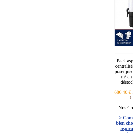
Pack asp
centralisé
poser jus
m² en 
déstoc
686.40 €
€
Nos Con
>
Com
bien cho
aspira