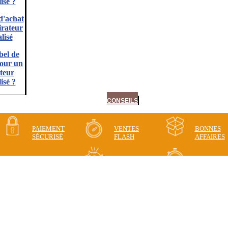
isé ?
d'achat
irateur
lisé
bel de
pour un
teur
isé ?
CONSEILS
PAIEMENT
VENTES
BONNES
SÉCURISÉ
FLASH
AFFAIRES