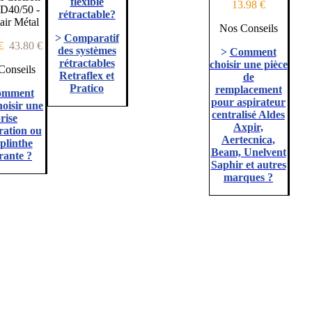
flexible
13.98 €
 D40/50 -
rétractable?
lair Métal
Nos Conseils
>
Comparatif
 €
43.80 €
des systèmes
>
Comment
rétractables
choisir une pièce
Conseils
Retraflex et
de
Pratico
remplacement
omment
pour aspirateur
hoisir une
centralisé Aldes
rise
Axpir,
ration ou
Aertecnica,
plinthe
Beam, Unelvent
rante ?
Saphir et autres
marques ?