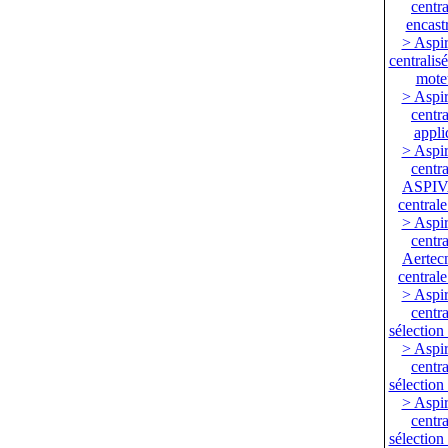
centra
encast
> Aspir
centralis
mote
> Aspir
centra
appli
> Aspir
centra
ASPIV
centrale
> Aspir
centra
Aertecn
centrale
> Aspir
centra
sélection
> Aspir
centra
sélection
> Aspir
centra
sélection