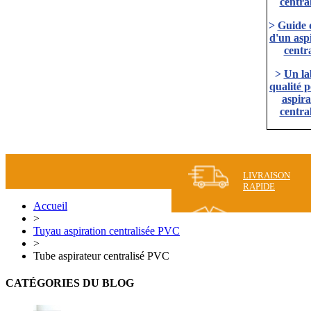
central
>
Guide 
d'un asp
centra
>
Un la
qualité 
aspira
central
LIVRAISON
RAPIDE
Accueil
>
Tuyau aspiration centralisée PVC
>
Tube aspirateur centralisé PVC
CATÉGORIES DU BLOG