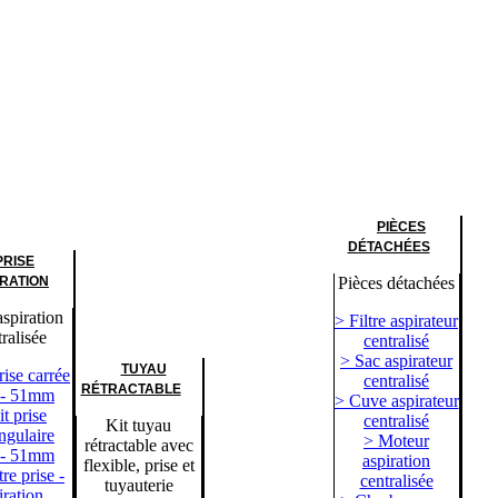
PIÈCES
DÉTACHÉES
PRISE
IRATION
Pièces détachées
aspiration
> Filtre aspirateur
ralisée
centralisé
> Sac aspirateur
TUYAU
rise carrée
centralisé
RÉTRACTABLE
 - 51mm
> Cuve aspirateur
t prise
centralisé
Kit tuyau
ngulaire
> Moteur
rétractable avec
 - 51mm
aspiration
flexible, prise et
re prise -
centralisée
tuyauterie
iration