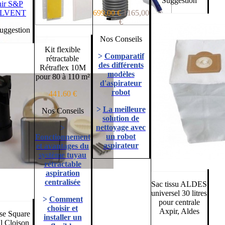
Suggestion
hir S&P
LVENT
699,00 €
1165,00
€
estion
Nos Conseils
Kit flexible
>
Comparatif
rétractable
des différents
Rétraflex 10M
modèles
pour 80 à 110 m²
d'aspirateur
robot
441.60 €
>
La meilleure
Nos Conseils
solution de
nettoyage avec
>
un robot
Fonctionnement
aspirateur
et avantages du
système tuyau
rétractable
aspiration
centralisée
Sac tissu ALDES
universel 30 litres
>
Comment
pour centrale
choisir et
Axpir, Aldes
ise Square
installer un
l Cloison