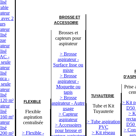
lisé
rable
ateur
BROSSE ET
é avec 2
ACCESSOIRE
urs
ateur
Brosses et
lisé
capteurs pour
que
aspirateur
ateur
lisé
> Brosse
AC -
aspirateur -
 seule
Surface lisse ou
ateur
mixte
lisé
> Brosse
D'ASP
ica -
aspirateur -
 seule
Moquette ou
Prise 
ateur
tapis
cent
lisé
TUYAUTERIE
> Brosse
 120 m²
FLEXIBLE
> Kit p
aspirateur - Autre
ateur
Tube et Kit
D50
usage
lisé
Tuyauterie
Flexible
> Ki
> Capteur
 160 m²
aspiration
recta
aspirateur
> Tube aspiration
ateur
centralisée
D50
> Accessoires
PVC
lisé
> Cont
pour brosse et
> Kit réseau
> Flexible -
 200 m²
asp
capteur aspirateur