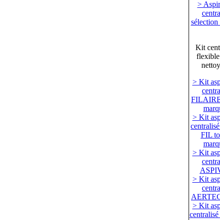
> Aspir
centra
sélection
Kit cent
flexible
netto
> Kit asp
centra
FILAIRE 
marq
> Kit asp
centrali
FIL to
marq
> Kit asp
centra
ASPI
> Kit asp
centra
AERTE
> Kit asp
centrali