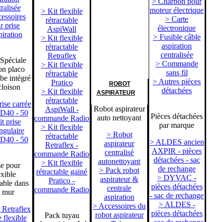
> Charbon pour
ralisée
moteur électrique
> Kit flexible
essoires
> Carte
rétractable
r prise
électronique
AspiWall
piration
> Fusible câble
> Kit flexible
aspiration
rétractable
centralisée
Retraflex
 Spéciale
> Commande
> Kit flexible
on placo
sans fil
rétractable
be intégré
> Autres pièces
Pratico
ROBOT
cloison
détachées
> Kit flexible
ASPIRATEUR
rétractable
rise carrée
Robot aspirateur
AspiWall -
 D40 - 50
Pièces détachées
auto nettoyant
commande Radio
t prise
par marque
> Kit flexible
ngulaire
> Robot
rétractable
 D40 - 50
> ALDES ancien
aspirateur
Retraflex -
AXPIR - pièces
centralisé
commande Radio
détachées - sac
autonettoyant
> Kit flexible
se pour
de rechange
> Pack robot
rétractable gainé
exible
> DYVAC -
aspirateur &
Pratico -
table dans
pièces détachées
centrale
commande Radio
e mur
- sac de rechange
aspiration
> ALDES -
> Accessoires du
 Retraflex
pièces détachées
robot aspirateur
Pack tuyau
e flexible