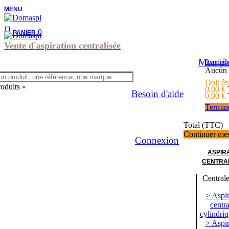
MENU
0
PANIER
Vente d'aspiration centralisée
Mon pa
0
0
articl
Panier
Aucun 
Doit êt
roduits »
0,00 €
Besoin d'aide
0,00 €
Termin
Total (TTC)
Continuer me
Connexion
ASPIR
CENTRA
Centrale
> Aspir
centra
cylindriq
> Aspir