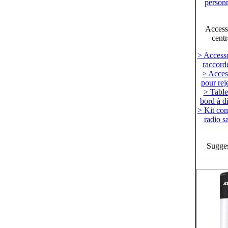
personn
Access
centr
> Accesso
raccord
> Acces
pour reje
> Table
bord à d
> Kit c
radio sa
Sugges