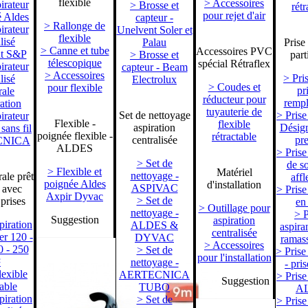
flexible
> Accessoires
irateur
> Brosse et
rétr
pour rejet d'air
é Aldes
capteur -
> Rallonge de
irateur
Unelvent Soler et
flexible
lisé
Palau
Prise
> Canne et tube
Accessoires PVC
nt S&P
> Brosse et
part
télescopique
spécial Rétraflex
irateur
capteur - Beam
> Accessoires
> Pris
lisé
Electrolux
> Coudes et
pour flexible
pr
ale
réducteur pour
remp
ation
tuyauterie de
Set de nettoyage
> Prise
irateur
Flexible -
flexible
aspiration
Désign
 sans fil
poignée flexible -
rétractable
centralisée
pr
CNICA
ALDES
> Prise
> Set de
de so
> Flexible et
Matériel
nettoyage -
ale prêt
affl
poignée Aldes
d'installation
ASPIVAC
 avec
> Prise
Axpir Dyvac
> Set de
 prises
en
> Outillage pour
nettoyage -
> P
Suggestion
aspiration
piration
ALDES &
aspiran
centralisée
er 120 -
DYVAC
ramass
> Accessoires
0 - 250
> Set de
> Prise
pour l'installation
²
nettoyage -
- pri
lexible
AERTECNICA
> Prise
Suggestion
table
TUBO
A
piration
> Set de
> Prise