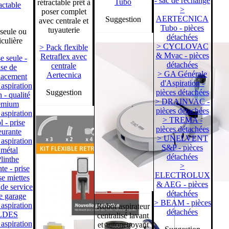
- sac de rechange
Tubo
rétractable prêt à
actable
>
poser complet
AERTECNICA
Suggestion
avec centrale et
Tubo - pièces
tuyauterie
 seule ou
détachées
iculière
> CYCLOVAC
> Pack flexible
& Mvac - pièces
Retraflex avec
e seule -
détachées
centrale
ise de
> GA Générale
Aertecnica
lacement
d'Aspiration -
 aspiration
Suggestion
pièces détachées
 - qualité
> DRAINVAC -
emium
pièces détachées
 aspiration
> TREMA -
l - prise
pièces détachées
eurante
> UNELVENT
 aspiration
S&P - pièces
 métal
détachées
linthe
>
te - prise
ELECTROLUX
e miettes
& AEG - pièces
 de service
détachées
se garage
> BEAM - pièces
 aspiration
Robot aspirateur
détachées
LDES
centralisé lavant
 aspiration
et autonettoyant