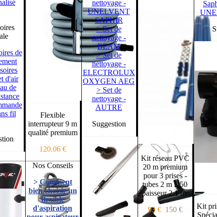
alisé
nettoyage -
Sap
UNELVENT
UNE
SAPHIR
oires
> Set de
Sugg
ale
nettoyage -
BEAM
ires de
> Set de
ement
nettoyage -
soires
ELECTROLUX
t d'air
OXYGEN AEG
au de
> Set de
istance
nettoyage -
ommande
AUTRE
ns fil
Flexible
interrupteur 9 m
Suggestion
qualité premium
tion
120.06 €
Kit réseau PVC
Nos Conseils
20 m premium
pour 3 prises -
>
Comment
tubes 2 m D50
bien choisir un
épaisseur 2.1 mm
flexible
Kit pr
d'aspiration
93 €
150 €
Spécia
pour aspirateur