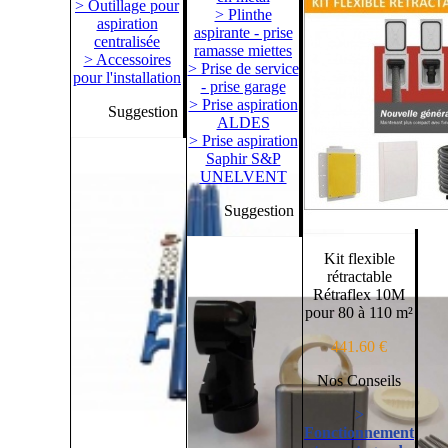
> Outillage pour
> Plinthe
aspiration
aspirante - prise
centralisée
ramasse miettes
> Accessoires
> Prise de service
pour l'installation
- prise garage
> Prise aspiration
Suggestion
ALDES
> Prise aspiration
Saphir S&P
UNELVENT
Suggestion
Kit flexible
rétractable
Rétraflex 10M
pour 80 à 110 m²
441.60 €
Nos Conseils
>
Fonctionnement