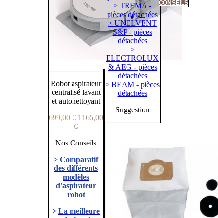
CONSEILS
> TREMA -
pièces détachées
> UNELVENT
S&P - pièces
détachées
>
ELECTROLUX
& AEG - pièces
détachées
Robot aspirateur
> BEAM - pièces
centralisé lavant
détachées
et autonettoyant
Suggestion
699,00 €
1165,00
€
Nos Conseils
>
Comparatif
des différents
modèles
d'aspirateur
robot
>
La meilleure