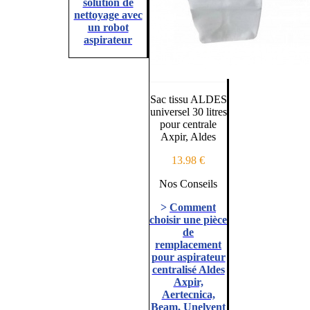
solution de
nettoyage avec
un robot
aspirateur
Sac tissu ALDES
universel 30 litres
pour centrale
Axpir, Aldes
13.98 €
Nos Conseils
>
Comment
choisir une pièce
de
remplacement
pour aspirateur
centralisé Aldes
Axpir,
Aertecnica,
Beam, Unelvent