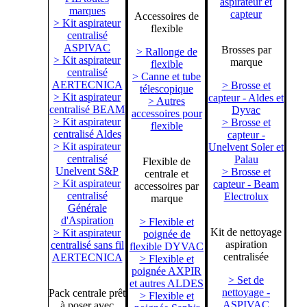
aspirateur et
marques
capteur
Accessoires de
> Kit aspirateur
flexible
centralisé
ASPIVAC
Brosses par
> Rallonge de
> Kit aspirateur
marque
flexible
centralisé
> Canne et tube
AERTECNICA
> Brosse et
télescopique
> Kit aspirateur
capteur - Aldes et
> Autres
centralisé BEAM
Dyvac
accessoires pour
> Kit aspirateur
> Brosse et
flexible
centralisé Aldes
capteur -
> Kit aspirateur
Unelvent Soler et
centralisé
Palau
Flexible de
Unelvent S&P
> Brosse et
centrale et
> Kit aspirateur
capteur - Beam
accessoires par
centralisé
Electrolux
marque
Générale
d'Aspiration
> Flexible et
Kit de nettoyage
> Kit aspirateur
poignée de
aspiration
centralisé sans fil
flexible DYVAC
centralisée
AERTECNICA
> Flexible et
poignée AXPIR
> Set de
et autres ALDES
nettoyage -
Pack centrale prêt
> Flexible et
ASPIVAC
à poser avec