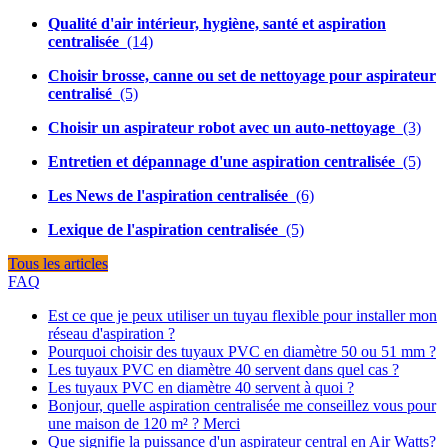
Qualité d'air intérieur, hygiène, santé et aspiration
centralisée
(14)
Choisir brosse, canne ou set de nettoyage pour aspirateur
centralisé
(5)
Choisir un aspirateur robot avec un auto-nettoyage
(3)
Entretien et dépannage d'une aspiration centralisée
(5)
Les News de l'aspiration centralisée
(6)
Lexique de l'aspiration centralisée
(5)
Tous les articles
FAQ
Est ce que je peux utiliser un tuyau flexible pour installer mon
réseau d'aspiration ?
Pourquoi choisir des tuyaux PVC en diamètre 50 ou 51 mm ?
Les tuyaux PVC en diamètre 40 servent dans quel cas ?
Les tuyaux PVC en diamètre 40 servent à quoi ?
Bonjour, quelle aspiration centralisée me conseillez vous pour
une maison de 120 m² ? Merci
Que signifie la puissance d'un aspirateur central en Air Watts?