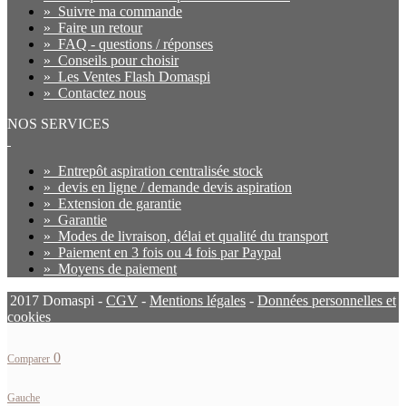
»
Suivre ma commande
»
Faire un retour
»
FAQ - questions / réponses
»
Conseils pour choisir
»
Les Ventes Flash Domaspi
»
Contactez nous
NOS SERVICES
»
Entrepôt aspiration centralisée stock
»
devis en ligne / demande devis aspiration
»
Extension de garantie
»
Garantie
»
Modes de livraison, délai et qualité du transport
»
Paiement en 3 fois ou 4 fois par Paypal
»
Moyens de paiement
2017 Domaspi -
CGV
-
Mentions légales
-
Données personnelles et
cookies
0
Comparer
Gauche