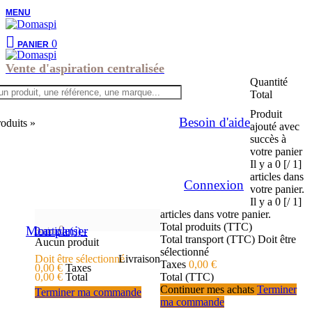
MENU
0
PANIER
Vente d'aspiration centralisée
Quantité
Total
Produit
Besoin d'aide
roduits »
ajouté avec
succès à
votre panier
Il y a
0 [/ 1]
articles dans
Connexion
votre panier.
Il y a
0 [/ 1]
articles dans votre panier.
Total produits (TTC)
Mon panier
0
0
article(s)
-
Panier
Total transport (TTC)
Doit être
Aucun produit
sélectionné
Doit être sélectionné
Livraison
Taxes
0,00 €
0,00 €
Taxes
0,00 €
Total
Total (TTC)
Continuer mes achats
Terminer
Terminer ma commande
ma commande