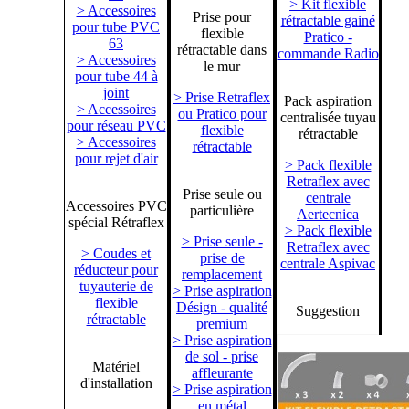
> Kit flexible
> Accessoires
Prise pour
rétractable gainé
pour tube PVC
flexible
Pratico -
63
rétractable dans
commande Radio
> Accessoires
le mur
pour tube 44 à
joint
> Prise Retraflex
Pack aspiration
> Accessoires
ou Pratico pour
centralisée tuyau
pour réseau PVC
flexible
rétractable
> Accessoires
rétractable
pour rejet d'air
> Pack flexible
Retraflex avec
Prise seule ou
centrale
Accessoires PVC
particulière
Aertecnica
spécial Rétraflex
> Pack flexible
> Prise seule -
Retraflex avec
> Coudes et
prise de
centrale Aspivac
réducteur pour
remplacement
tuyauterie de
> Prise aspiration
flexible
Désign - qualité
Suggestion
rétractable
premium
> Prise aspiration
de sol - prise
Matériel
affleurante
d'installation
> Prise aspiration
en métal