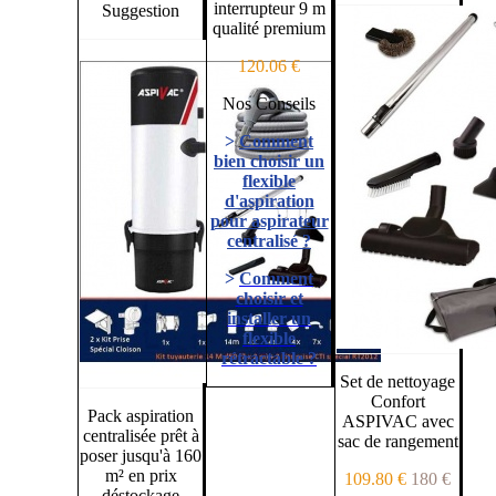
interrupteur 9 m
Suggestion
qualité premium
120.06 €
Nos Conseils
>
Comment
bien choisir un
flexible
d'aspiration
pour aspirateur
centralisé ?
>
Comment
choisir et
installer un
flexible
rétractable ?
Set de nettoyage
Confort
Pack aspiration
ASPIVAC avec
centralisée prêt à
sac de rangement
poser jusqu'à 160
m² en prix
109.80 €
180 €
déstockage