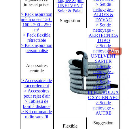
poignée Saphir
> Set de
tubes et prises
UNELVENT
nettoyage -
Soler & Palau
> Pack aspiration
ALDES &
prêt à poser 120 -
DYVAC
Suggestion
160 - 200 - 250
> Set de
m²
nettoyage -
> Pack flexible
AERTECNICA
rétractable
TUBO
> Pack aspiration
> Set de
personnalisé
nettoyage -
UNELVENT
SAPHIR
Accessoires
> Set de
centrale
nettoyage -
BEAM
> Accessoires de
> Set de
raccordement
nettoyage -
> Accessoires
ELECTROLUX
pour rejet d'air
OXYGEN AEG
> Tableau de
> Set de
bord à distance
nettoyage -
> Kit commande
AUTRE
radio sans fil
Suggestion
Flexible