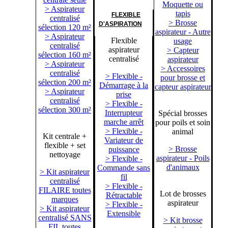
Moquette ou
> Aspirateur
tapis
FLEXIBLE
centralisé
> Brosse
D'ASPIRATION
sélection 120 m²
aspirateur - Autre
> Aspirateur
Flexible
usage
centralisé
aspirateur
> Capteur
sélection 160 m²
centralisé
aspirateur
> Aspirateur
> Accessoires
centralisé
> Flexible -
pour brosse et
sélection 200 m²
Démarrage à la
capteur aspirateur
> Aspirateur
prise
centralisé
> Flexible -
sélection 300 m²
Interrupteur
Spécial brosses
marche arrêt
pour poils et soin
> Flexible -
animal
Kit centrale +
Variateur de
flexible + set
> Brosse
puissance
nettoyage
aspirateur - Poils
> Flexible -
d'animaux
Commande sans
> Kit aspirateur
fil
centralisé
> Flexible -
FILAIRE toutes
Lot de brosses
Rétractable
marques
aspirateur
> Flexible -
> Kit aspirateur
Extensible
centralisé SANS
> Kit brosse
FIL toutes