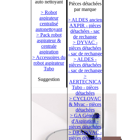
auto nettoyant
Pièces détachées
par marque
> Robot
aspirateur
> ALDES ancien
centralisé
AXPIR - pièces
autonettoyant
détachées - sac
> Pack robot
de rechange
aspirateur &
> DYVAC -
centrale
pièces détachées
aspiration
- sac de rechange
> Accessoires du
> ALDES -
robot aspirateur
pièces détachées
Tubo
- sac de rechange
>
Suggestion
AERTECNICA
Tubo - pièces
détachées
> CYCLOVAC
& Mvac - pièces
détachées
> GA Générale
d'Aspiration -
pièces détachées
> DRAINVAC -
pièces détachées