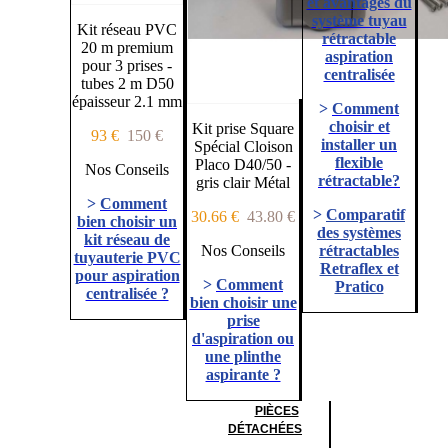
et avantages du
système tuyau
Kit réseau PVC
rétractable
20 m premium
aspiration
pour 3 prises -
centralisée
tubes 2 m D50
épaisseur 2.1 mm
>
Comment
choisir et
Kit prise Square
93 €
150 €
installer un
Spécial Cloison
flexible
Placo D40/50 -
Nos Conseils
rétractable?
gris clair Métal
>
Comment
>
Comparatif
30.66 €
43.80 €
bien choisir un
des systèmes
kit réseau de
Nos Conseils
rétractables
tuyauterie PVC
Retraflex et
pour aspiration
>
Comment
Pratico
centralisée ?
bien choisir une
prise
d'aspiration ou
une plinthe
aspirante ?
PIÈCES
DÉTACHÉES