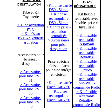
TUYAUTERIE
TUYAU
D'INSTALLATION
> Kit prise carrée
RÉTRACTABLE
D50 - 51mm
Tube et Kit
> Kit prise
Kit flexible
Tuyauterie
rectangulaire
rétractable avec
D50 - 51mm
flexible, prise et
> Tube aspiration
> Contre prise -
tuyauterie
PVC
aspiration
> Kit réseau
> Kit flexible
centralisée
PVC - tuyauterie
rétractable
> Accessoires
aspiration
AspiWall
pour prise
> Kit flexible
d'aspiration
rétractable
Accessoires pour
Retraflex
le réseau
Prise Spéciale
> Kit flexible
d'aspiration
cloison placo
rétractable
pour tube intégré
Pratico
> Accessoires
en cloison
> Kit flexible
pour tube PVC
rétractable
51
> Kit prise carrée
AspiWall -
> Accessoires
Placo D40 - 50
commande Radio
pour tube PVC
> Kit prise
> Kit flexible
50
rectangulaire
rétractable
> Accessoires
Placo D40 - 50
Retraflex -
pour tube PVC
commande Radio
40