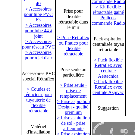
commande Radio
40
> Kit flexible
> Accessoires
Prise pour
rétractable gainé
pour tube PVC
flexible
Pratico -
63
rétractable dans
commande Radio
> Accessoires
le mur
pour tube 44 à
joint
> Prise Retraflex
Pack aspiration
> Accessoires
ou Pratico pour
centralisée tuyau
pour réseau PVC
flexible
rétractable
> Accessoires
rétractable
pour rejet d'air
> Pack flexible
Retraflex avec
Prise seule ou
centrale
Accessoires PVC
particulière
Aertecnica
spécial Rétraflex
> Pack flexible
> Prise seule -
Retraflex avec
> Coudes et
prise de
centrale Aspivac
réducteur pour
remplacement
tuyauterie de
> Prise aspiration
flexible
Désign - qualité
Suggestion
rétractable
premium
> Prise aspiration
de sol - prise
Matériel
affleurante
d'installation
> Prise aspiration