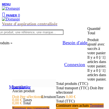
MENU
0
PANIER
Vente d'aspiration centralisée
Quantité
Total
Produit
Besoin d'aide
roduits »
ajouté avec
succès à
votre panier
Il y a
0 [/ 1]
articles dans
Connexion
votre panier.
Il y a
0 [/ 1]
articles dans
votre panier.
Total produits (TTC)
Mon panier
0
0
article(s)
-
Panier
Total transport (TTC)
Doit être
Aucun produit
sélectionné
Doit être sélectionné
Livraison
Taxes
0,00 €
0,00 €
Taxes
Total (TTC)
0,00 €
Total
Continuer mes achats
Terminer
Terminer ma commande