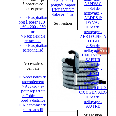
> Flexible et
ASPIVAC
à poser avec
poignée Saphir
> Set de
tubes et prises
UNELVENT
nettoyage -
Soler & Palau
> Pack aspiration
ALDES &
prêt à poser 120 -
DYVAC
Suggestion
160 - 200 - 250
> Set de
m²
nettoyage -
> Pack flexible
AERTECNICA
rétractable
TUBO
> Pack aspiration
> Set de
personnalisé
nettoyage -
UNELVENT
SAPHIR
Accessoires
> Set de
centrale
nettoyage -
BEAM
> Accessoires de
> Set de
raccordement
nettoyage -
> Accessoires
ELECTROLUX
pour rejet d'air
OXYGEN AEG
> Tableau de
> Set de
bord à distance
nettoyage -
> Kit commande
AUTRE
radio sans fil
Suggestion