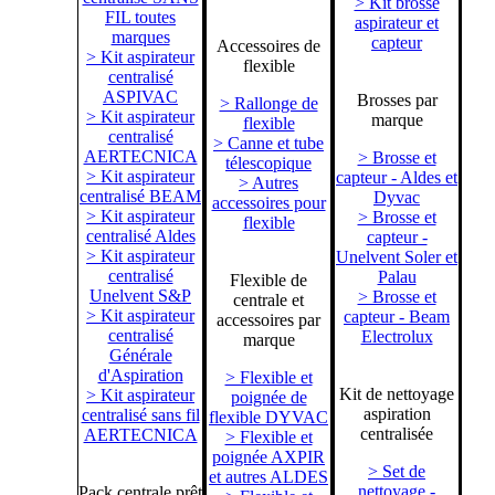
> Kit brosse
FIL toutes
aspirateur et
marques
capteur
Accessoires de
> Kit aspirateur
flexible
centralisé
ASPIVAC
Brosses par
> Rallonge de
> Kit aspirateur
marque
flexible
centralisé
> Canne et tube
AERTECNICA
> Brosse et
télescopique
> Kit aspirateur
capteur - Aldes et
> Autres
centralisé BEAM
Dyvac
accessoires pour
> Kit aspirateur
> Brosse et
flexible
centralisé Aldes
capteur -
> Kit aspirateur
Unelvent Soler et
centralisé
Palau
Flexible de
Unelvent S&P
> Brosse et
centrale et
> Kit aspirateur
capteur - Beam
accessoires par
centralisé
Electrolux
marque
Générale
d'Aspiration
> Flexible et
Kit de nettoyage
> Kit aspirateur
poignée de
aspiration
centralisé sans fil
flexible DYVAC
centralisée
AERTECNICA
> Flexible et
poignée AXPIR
> Set de
et autres ALDES
nettoyage -
Pack centrale prêt