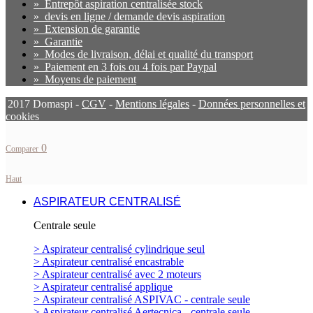
»
Entrepôt aspiration centralisée stock
»
devis en ligne / demande devis aspiration
»
Extension de garantie
»
Garantie
»
Modes de livraison, délai et qualité du transport
»
Paiement en 3 fois ou 4 fois par Paypal
»
Moyens de paiement
2017 Domaspi -
CGV
-
Mentions légales
-
Données personnelles et
cookies
0
Comparer
Haut
ASPIRATEUR CENTRALISÉ
Centrale seule
> Aspirateur centralisé cylindrique seul
> Aspirateur centralisé encastrable
> Aspirateur centralisé avec 2 moteurs
> Aspirateur centralisé applique
> Aspirateur centralisé ASPIVAC - centrale seule
> Aspirateur centralisé Aertecnica - centrale seule