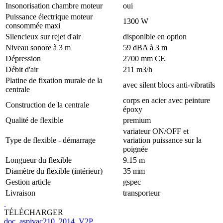
Insonorisation chambre moteur
oui
Puissance électrique moteur
1300 W
consommée maxi
Silencieux sur rejet d'air
disponible en option
Niveau sonore à 3 m
59 dBA à 3 m
Dépression
2700 mm CE
Débit d'air
211 m3/h
Platine de fixation murale de la
avec silent blocs anti-vibratils
centrale
corps en acier avec peinture
Construction de la centrale
époxy
Qualité de flexible
premium
variateur ON/OFF et
Type de flexible - démarrage
variation puissance sur la
poignée
Longueur du flexible
9.15 m
Diamètre du flexible (intérieur)
35 mm
Gestion article
gspec
Livraison
transporteur
TÉLÉCHARGER
doc_aspivac210_2014_V2P