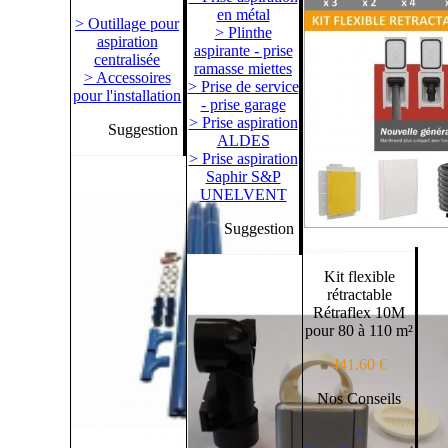
en métal
> Outillage pour
> Plinthe
aspiration
aspirante - prise
centralisée
ramasse miettes
> Accessoires
> Prise de service
pour l'installation
- prise garage
> Prise aspiration
Suggestion
ALDES
> Prise aspiration
Saphir S&P
UNELVENT
Suggestion
Kit flexible
rétractable
Rétraflex 10M
pour 80 à 110 m²
441.60 €
Nos Conseils
>