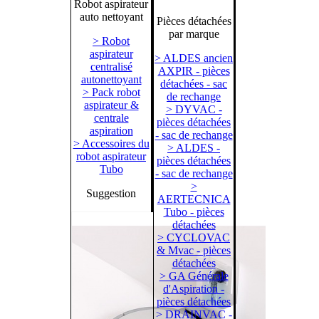
Robot aspirateur
auto nettoyant
Pièces détachées
par marque
> Robot
aspirateur
> ALDES ancien
centralisé
AXPIR - pièces
autonettoyant
détachées - sac
> Pack robot
de rechange
aspirateur &
> DYVAC -
centrale
pièces détachées
aspiration
- sac de rechange
> Accessoires du
> ALDES -
robot aspirateur
pièces détachées
Tubo
- sac de rechange
>
Suggestion
AERTECNICA
Tubo - pièces
détachées
> CYCLOVAC
& Mvac - pièces
détachées
> GA Générale
d'Aspiration -
pièces détachées
> DRAINVAC -