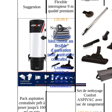
Flexible
interrupteur 9 m
Suggestion
qualité premium
120.06 €
Nos Conseils
>
Comment
bien choisir un
flexible
d'aspiration
pour aspirateur
centralisé ?
>
Comment
choisir et
installer un
flexible
rétractable ?
Set de nettoyage
Confort
Pack aspiration
ASPIVAC avec
centralisée prêt à
sac de rangement
poser jusqu'à 160
m² en prix