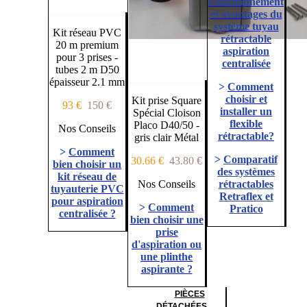
Fonctionnement
et avantages du
système tuyau
Kit réseau PVC
rétractable
20 m premium
aspiration
pour 3 prises -
centralisée
tubes 2 m D50
épaisseur 2.1 mm
>
Comment
choisir et
Kit prise Square
93 €
150 €
installer un
Spécial Cloison
flexible
Placo D40/50 -
Nos Conseils
rétractable?
gris clair Métal
>
Comment
>
Comparatif
30.66 €
43.80 €
bien choisir un
des systèmes
kit réseau de
Nos Conseils
rétractables
tuyauterie PVC
Retraflex et
pour aspiration
>
Comment
Pratico
centralisée ?
bien choisir une
prise
d'aspiration ou
une plinthe
aspirante ?
PIÈCES
DÉTACHÉES