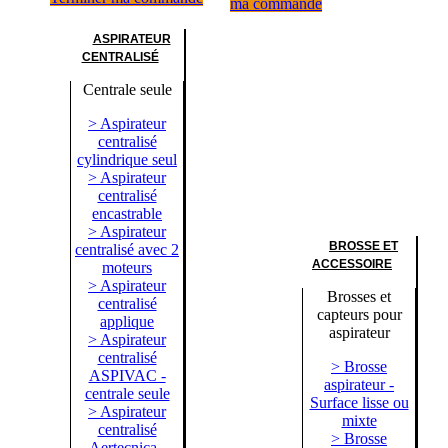
ma commande
ASPIRATEUR
CENTRALISÉ
Centrale seule
> Aspirateur
centralisé
cylindrique seul
> Aspirateur
centralisé
encastrable
> Aspirateur
BROSSE ET
centralisé avec 2
ACCESSOIRE
moteurs
> Aspirateur
Brosses et
centralisé
capteurs pour
applique
aspirateur
> Aspirateur
centralisé
> Brosse
ASPIVAC -
aspirateur -
centrale seule
Surface lisse ou
> Aspirateur
mixte
centralisé
> Brosse
Aertecnica -