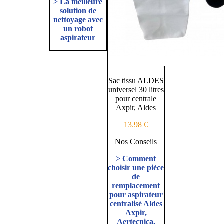
>
La meilleure
solution de
nettoyage avec
un robot
aspirateur
Sac tissu ALDES
universel 30 litres
pour centrale
Axpir, Aldes
13.98 €
Nos Conseils
>
Comment
choisir une pièce
de
remplacement
pour aspirateur
centralisé Aldes
Axpir,
Aertecnica,