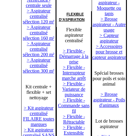
aspirateur -
centrale seule
Moquette ou
> Aspirateur
tapis
FLEXIBLE
centralisé
> Brosse
D'ASPIRATION
sélection 120 m²
aspirateur - Autre
> Aspirateur
Flexible
usage
centralisé
aspirateur
> Capteur
sélection 160 m²
centralisé
aspirateur
> Aspirateur
> Accessoires
centralisé
> Flexible -
pour brosse et
sélection 200 m²
Démarrage à la
capteur aspirateur
> Aspirateur
prise
centralisé
> Flexible -
sélection 300 m²
Interrupteur
Spécial brosses
marche arrêt
pour poils et soin
> Flexible -
animal
Kit centrale +
Variateur de
flexible + set
> Brosse
puissance
nettoyage
aspirateur - Poils
> Flexible -
d'animaux
Commande sans
> Kit aspirateur
fil
centralisé
> Flexible -
FILAIRE toutes
Lot de brosses
Rétractable
marques
aspirateur
> Flexible -
> Kit aspirateur
Extensible
centralisé SANS