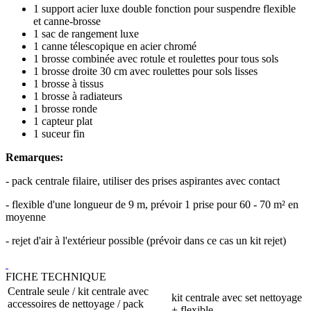
1 support acier luxe double fonction pour suspendre flexible
et canne-brosse
1 sac de rangement luxe
1 canne télescopique en acier chromé
1 brosse combinée avec rotule et roulettes pour tous sols
1 brosse droite 30 cm avec roulettes pour sols lisses
1 brosse à tissus
1 brosse à radiateurs
1 brosse ronde
1 capteur plat
1 suceur fin
Remarques:
- pack centrale filaire, utiliser des prises aspirantes avec contact
- flexible d'une longueur de 9 m, prévoir 1 prise pour 60 - 70 m² en
moyenne
- rejet d'air à l'extérieur possible (prévoir dans ce cas un kit rejet)
FICHE TECHNIQUE
Centrale seule / kit centrale avec
kit centrale avec set nettoyage
accessoires de nettoyage / pack
+ flexible