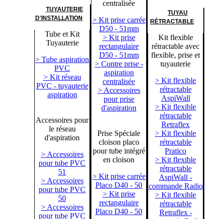
centralisée
TUYAUTERIE
TUYAU
D'INSTALLATION
> Kit prise carrée
RÉTRACTABLE
D50 - 51mm
Tube et Kit
> Kit prise
Kit flexible
Tuyauterie
rectangulaire
rétractable avec
D50 - 51mm
flexible, prise et
> Tube aspiration
> Contre prise -
tuyauterie
PVC
aspiration
> Kit réseau
> Kit flexible
centralisée
PVC - tuyauterie
rétractable
> Accessoires
aspiration
AspiWall
pour prise
> Kit flexible
d'aspiration
rétractable
Accessoires pour
Retraflex
le réseau
Prise Spéciale
> Kit flexible
d'aspiration
cloison placo
rétractable
pour tube intégré
Pratico
> Accessoires
en cloison
> Kit flexible
pour tube PVC
rétractable
51
> Kit prise carrée
AspiWall -
> Accessoires
Placo D40 - 50
commande Radio
pour tube PVC
> Kit prise
> Kit flexible
50
rectangulaire
rétractable
> Accessoires
Placo D40 - 50
Retraflex -
pour tube PVC