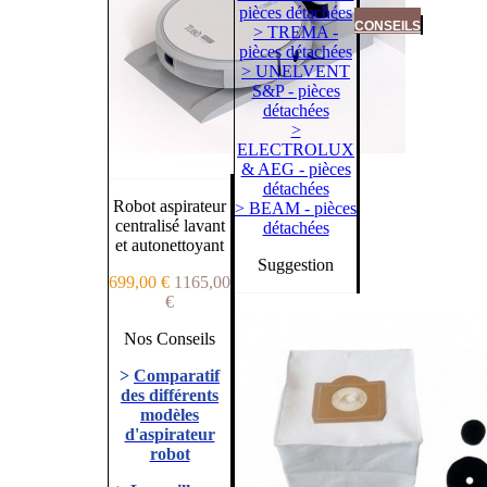
pièces détachées
CONSEILS
> TREMA -
pièces détachées
> UNELVENT
S&P - pièces
détachées
>
ELECTROLUX
& AEG - pièces
détachées
Robot aspirateur
> BEAM - pièces
centralisé lavant
détachées
et autonettoyant
Suggestion
699,00 €
1165,00
€
Nos Conseils
>
Comparatif
des différents
modèles
d'aspirateur
robot