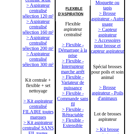
Moquette ou
> Aspirateur
tapis
FLEXIBLE
centralisé
> Brosse
D'ASPIRATION
sélection 120 m²
aspirateur - Autre
> Aspirateur
Flexible
usage
centralisé
aspirateur
> Capteur
sélection 160 m²
centralisé
aspirateur
> Aspirateur
> Accessoires
centralisé
> Flexible -
pour brosse et
sélection 200 m²
Démarrage à la
capteur aspirateur
> Aspirateur
prise
centralisé
> Flexible -
sélection 300 m²
Interrupteur
Spécial brosses
marche arrêt
pour poils et soin
> Flexible -
animal
Kit centrale +
Variateur de
flexible + set
> Brosse
puissance
nettoyage
aspirateur - Poils
> Flexible -
d'animaux
Commande sans
> Kit aspirateur
fil
centralisé
> Flexible -
FILAIRE toutes
Lot de brosses
Rétractable
marques
aspirateur
> Flexible -
> Kit aspirateur
Extensible
centralisé SANS
> Kit brosse
FIL toutes