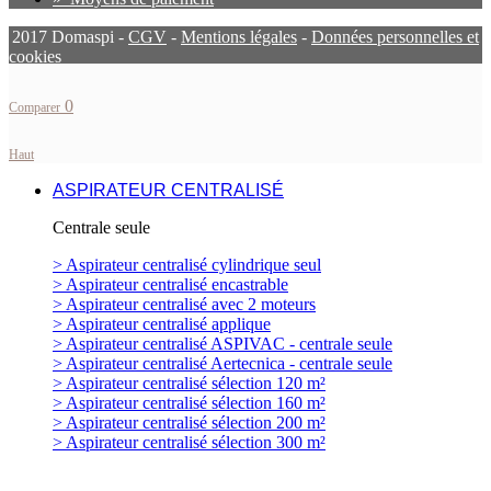
2017 Domaspi -
CGV
-
Mentions légales
-
Données personnelles et
cookies
0
Comparer
Haut
ASPIRATEUR CENTRALISÉ
Centrale seule
> Aspirateur centralisé cylindrique seul
> Aspirateur centralisé encastrable
> Aspirateur centralisé avec 2 moteurs
> Aspirateur centralisé applique
> Aspirateur centralisé ASPIVAC - centrale seule
> Aspirateur centralisé Aertecnica - centrale seule
> Aspirateur centralisé sélection 120 m²
> Aspirateur centralisé sélection 160 m²
> Aspirateur centralisé sélection 200 m²
> Aspirateur centralisé sélection 300 m²