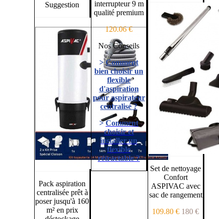
interrupteur 9 m
Suggestion
qualité premium
120.06 €
Nos Conseils
>
Comment
bien choisir un
flexible
d'aspiration
pour aspirateur
centralisé ?
>
Comment
choisir et
installer un
flexible
rétractable ?
Set de nettoyage
Confort
Pack aspiration
ASPIVAC avec
centralisée prêt à
sac de rangement
poser jusqu'à 160
m² en prix
109.80 €
180 €
déstockage