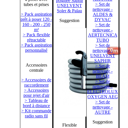
poignée Saphir
> Set de
tubes et prises
UNELVENT
nettoyage -
Soler & Palau
> Pack aspiration
ALDES &
prêt à poser 120 -
DYVAC
Suggestion
160 - 200 - 250
> Set de
m²
nettoyage -
> Pack flexible
AERTECNICA
rétractable
TUBO
> Pack aspiration
> Set de
personnalisé
nettoyage -
UNELVENT
SAPHIR
Accessoires
> Set de
centrale
nettoyage -
BEAM
> Accessoires de
> Set de
raccordement
nettoyage -
> Accessoires
ELECTROLUX
pour rejet d'air
OXYGEN AEG
> Tableau de
> Set de
bord à distance
nettoyage -
> Kit commande
AUTRE
radio sans fil
Suggestion
Flexible