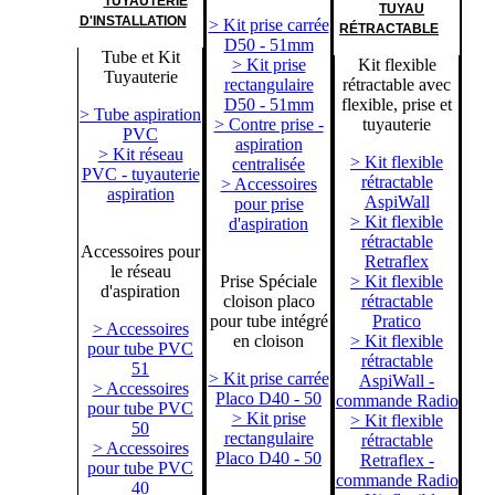
TUYAUTERIE
TUYAU
D'INSTALLATION
> Kit prise carrée
RÉTRACTABLE
D50 - 51mm
Tube et Kit
> Kit prise
Kit flexible
Tuyauterie
rectangulaire
rétractable avec
D50 - 51mm
flexible, prise et
> Tube aspiration
> Contre prise -
tuyauterie
PVC
aspiration
> Kit réseau
> Kit flexible
centralisée
PVC - tuyauterie
rétractable
> Accessoires
aspiration
AspiWall
pour prise
> Kit flexible
d'aspiration
rétractable
Accessoires pour
Retraflex
le réseau
Prise Spéciale
> Kit flexible
d'aspiration
cloison placo
rétractable
pour tube intégré
Pratico
> Accessoires
en cloison
> Kit flexible
pour tube PVC
rétractable
51
> Kit prise carrée
AspiWall -
> Accessoires
Placo D40 - 50
commande Radio
pour tube PVC
> Kit prise
> Kit flexible
50
rectangulaire
rétractable
> Accessoires
Placo D40 - 50
Retraflex -
pour tube PVC
commande Radio
40