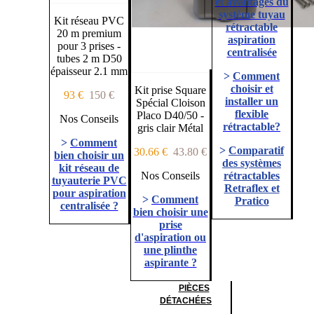
et avantages du
système tuyau
Kit réseau PVC
rétractable
20 m premium
aspiration
pour 3 prises -
centralisée
tubes 2 m D50
épaisseur 2.1 mm
>
Comment
choisir et
Kit prise Square
93 €
150 €
installer un
Spécial Cloison
flexible
Placo D40/50 -
Nos Conseils
rétractable?
gris clair Métal
>
Comment
>
Comparatif
30.66 €
43.80 €
bien choisir un
des systèmes
kit réseau de
Nos Conseils
rétractables
tuyauterie PVC
Retraflex et
pour aspiration
>
Comment
Pratico
centralisée ?
bien choisir une
prise
d'aspiration ou
une plinthe
aspirante ?
PIÈCES
DÉTACHÉES