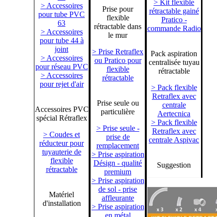
> Kit flexible
> Accessoires
Prise pour
rétractable gainé
pour tube PVC
flexible
Pratico -
63
rétractable dans
commande Radio
> Accessoires
le mur
pour tube 44 à
joint
> Prise Retraflex
Pack aspiration
> Accessoires
ou Pratico pour
centralisée tuyau
pour réseau PVC
flexible
rétractable
> Accessoires
rétractable
pour rejet d'air
> Pack flexible
Retraflex avec
Prise seule ou
centrale
Accessoires PVC
particulière
Aertecnica
spécial Rétraflex
> Pack flexible
> Prise seule -
Retraflex avec
> Coudes et
prise de
centrale Aspivac
réducteur pour
remplacement
tuyauterie de
> Prise aspiration
flexible
Désign - qualité
Suggestion
rétractable
premium
> Prise aspiration
de sol - prise
Matériel
affleurante
d'installation
> Prise aspiration
en métal