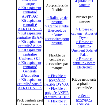
aspirateur et
marques
capteur
Accessoires de
> Kit aspirateur
flexible
centralisé
ASPIVAC
Brosses par
> Rallonge de
> Kit aspirateur
marque
flexible
centralisé
> Canne et tube
AERTECNICA
> Brosse et
télescopique
> Kit aspirateur
capteur - Aldes et
> Autres
centralisé BEAM
Dyvac
accessoires pour
> Kit aspirateur
> Brosse et
flexible
centralisé Aldes
capteur -
> Kit aspirateur
Unelvent Soler et
centralisé
Palau
Flexible de
Unelvent S&P
> Brosse et
centrale et
> Kit aspirateur
capteur - Beam
accessoires par
centralisé
Electrolux
marque
Générale
d'Aspiration
> Flexible et
Kit de nettoyage
> Kit aspirateur
poignée de
aspiration
centralisé sans fil
flexible DYVAC
centralisée
AERTECNICA
> Flexible et
poignée AXPIR
> Set de
et autres ALDES
nettoyage -
Pack centrale prêt
> Flexible et
ASPIVAC
à poser avec