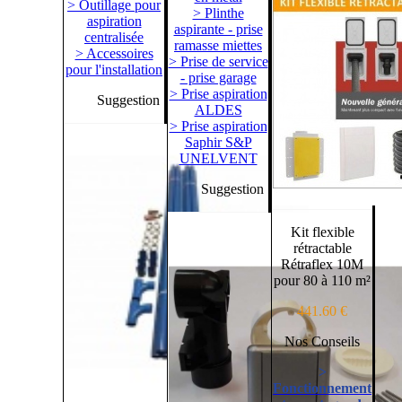
> Outillage pour
> Plinthe
aspiration
aspirante - prise
centralisée
ramasse miettes
> Accessoires
> Prise de service
pour l'installation
- prise garage
> Prise aspiration
Suggestion
ALDES
> Prise aspiration
Saphir S&P
UNELVENT
Suggestion
Kit flexible
rétractable
Rétraflex 10M
pour 80 à 110 m²
441.60 €
Nos Conseils
>
Fonctionnement