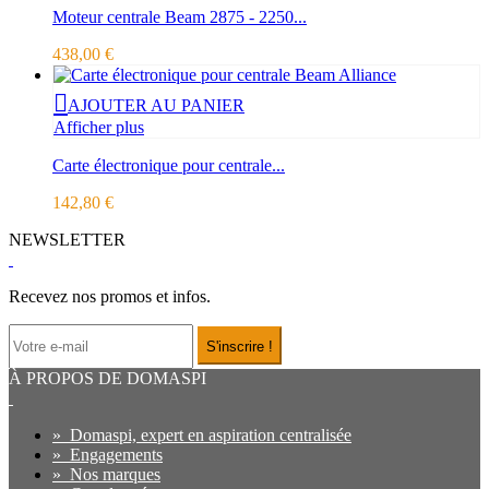
Moteur centrale Beam 2875 - 2250...
438,00 €
AJOUTER AU PANIER
Afficher plus
Carte électronique pour centrale...
142,80 €
NEWSLETTER
Recevez nos promos et infos.
S'inscrire !
À PROPOS DE DOMASPI
»
Domaspi, expert en aspiration centralisée
»
Engagements
»
Nos marques