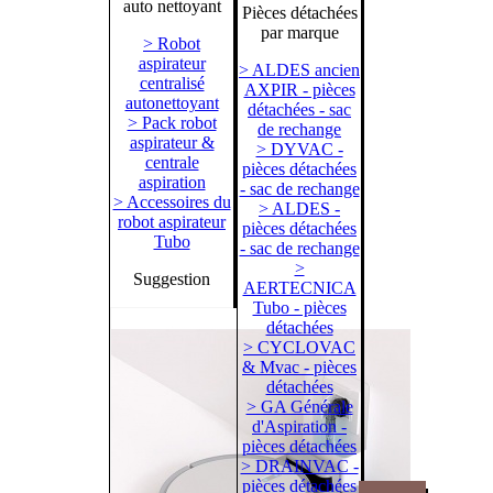
auto nettoyant
Pièces détachées
par marque
> Robot
aspirateur
> ALDES ancien
centralisé
AXPIR - pièces
autonettoyant
détachées - sac
> Pack robot
de rechange
aspirateur &
> DYVAC -
centrale
pièces détachées
aspiration
- sac de rechange
> Accessoires du
> ALDES -
robot aspirateur
pièces détachées
Tubo
- sac de rechange
>
Suggestion
AERTECNICA
Tubo - pièces
détachées
> CYCLOVAC
& Mvac - pièces
détachées
> GA Générale
d'Aspiration -
pièces détachées
> DRAINVAC -
pièces détachées