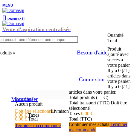
MENU
0
PANIER
Vente d'aspiration centralisée
Quantité
Total
Produit
Besoin d'aide
roduits »
ajouté avec
succès à
votre panier
Il y a
0 [/ 1]
articles dans
Connexion
votre panier.
Il y a
0 [/ 1]
articles dans votre panier.
Total produits (TTC)
Mon panier
0
0
article(s)
-
Panier
Total transport (TTC)
Doit être
Aucun produit
sélectionné
Doit être sélectionné
Livraison
Taxes
0,00 €
0,00 €
Taxes
0,00 €
Total
Total (TTC)
Continuer mes achats
Terminer
Terminer ma commande
ma commande