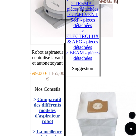
CONSEILS
> TREMA -
pièces détachées
> UNELVENT
S&P - pièces
détachées
>
ELECTROLUX
& AEG - pièces
détachées
Robot aspirateur
> BEAM - pièces
centralisé lavant
détachées
et autonettoyant
Suggestion
699,00 €
1165,00
€
Nos Conseils
>
Comparatif
des différents
modèles
d'aspirateur
robot
>
La meilleure