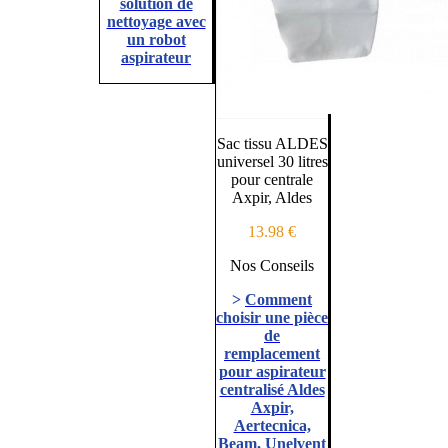
solution de
nettoyage avec
un robot
aspirateur
Sac tissu ALDES
universel 30 litres
pour centrale
Axpir, Aldes
13.98 €
Nos Conseils
>
Comment
choisir une pièce
de
remplacement
pour aspirateur
centralisé Aldes
Axpir,
Aertecnica,
Beam, Unelvent